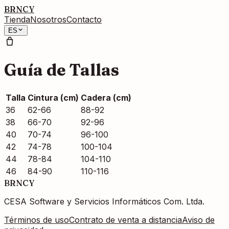
BRNCY
Tienda
Nosotros
Contacto
ES
Guía de Tallas
Talla
Cintura (cm)
Cadera (cm)
36
62-66
88-92
38
66-70
92-96
40
70-74
96-100
42
74-78
100-104
44
78-84
104-110
46
84-90
110-116
BRNCY
CESA Software y Servicios Informáticos Com. Ltda.
Términos de uso
Contrato de venta a distancia
Aviso de