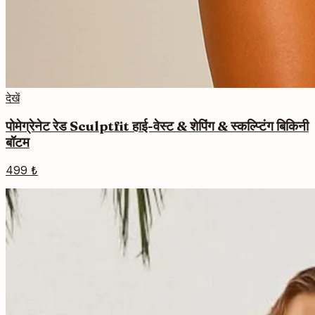
देखें
पोमेग्रेनेट रेड Sculptfit हाई-वेस्ट & शेपिंग & स्कल्प्टिंग बिकिनी
बॉटम
499 ₺