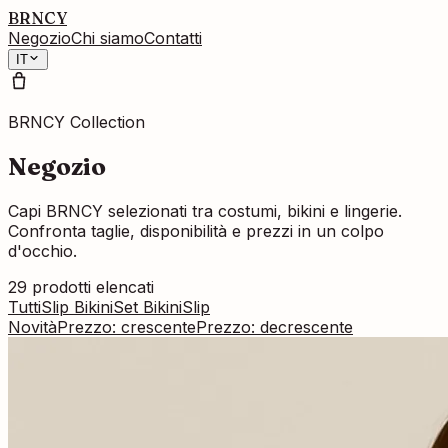
BRNCY
Negozio
Chi siamo
Contatti
IT
BRNCY Collection
Negozio
Capi BRNCY selezionati tra costumi, bikini e lingerie.
Confronta taglie, disponibilità e prezzi in un colpo
d'occhio.
29
prodotti elencati
Tutti
Slip Bikini
Set Bikini
Slip
Novità
Prezzo: crescente
Prezzo: decrescente