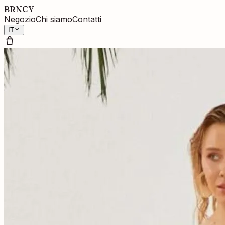
BRNCY
Negozio
Chi siamo
Contatti
IT