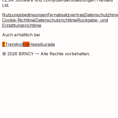
Ltd.
Nutzungsbedingungen
Fernabsatzvertrag
Datenschutzhinw
Cookie-Richtlinie
Datenschutzrichtlinie
Rückgabe- und
Erstattungsrichtlinie
Auch erhältlich bei
T
Trendyol
HB
Hepsiburada
©
2026
BRNCY —
Alle Rechte vorbehalten.