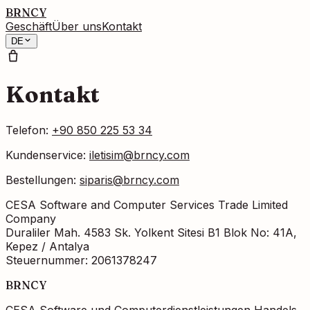
BRNCY
Geschäft
Über uns
Kontakt
DE
Kontakt
Telefon
:
+90 850 225 53 34
Kundenservice
:
iletisim@brncy.com
Bestellungen
:
siparis@brncy.com
CESA Software and Computer Services Trade Limited
Company
Duraliler Mah. 4583 Sk. Yolkent Sitesi B1 Blok No: 41A,
Kepez / Antalya
Steuernummer
: 2061378247
BRNCY
CESA Software und Computerdienstleistungen Handels