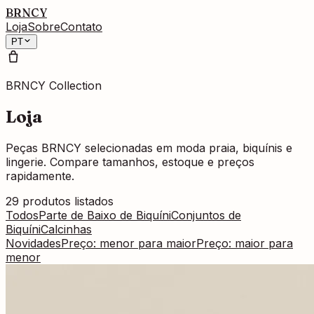
BRNCY
Loja
Sobre
Contato
PT
BRNCY Collection
Loja
Peças BRNCY selecionadas em moda praia, biquínis e
lingerie. Compare tamanhos, estoque e preços
rapidamente.
29
produtos listados
Todos
Parte de Baixo de Biquíni
Conjuntos de
Biquíni
Calcinhas
Novidades
Preço: menor para maior
Preço: maior para
menor