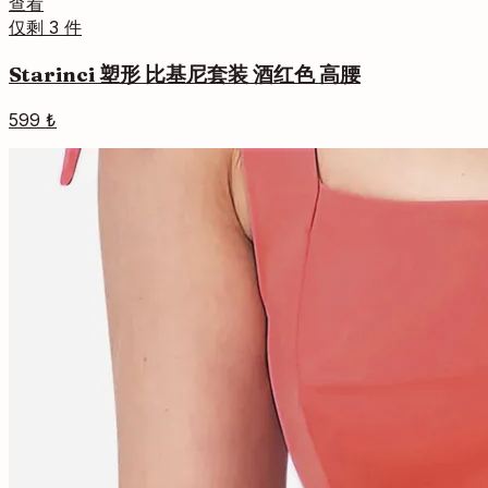
查看
仅剩 3 件
Starinci 塑形 比基尼套装 酒红色 高腰
599 ₺