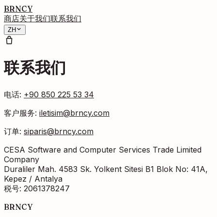
BRNCY
商店
关于我们
联系我们
ZH
联系我们
电话
:
+90 850 225 53 34
客户服务
:
iletisim@brncy.com
订单
:
siparis@brncy.com
CESA Software and Computer Services Trade Limited
Company
Duraliler Mah. 4583 Sk. Yolkent Sitesi B1 Blok No: 41A,
Kepez / Antalya
税号
: 2061378247
BRNCY